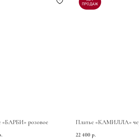
ПРОДАЖ
е «БАРБИ» розовое
Платье «КАМИЛЛА» че
р.
22 400
р.