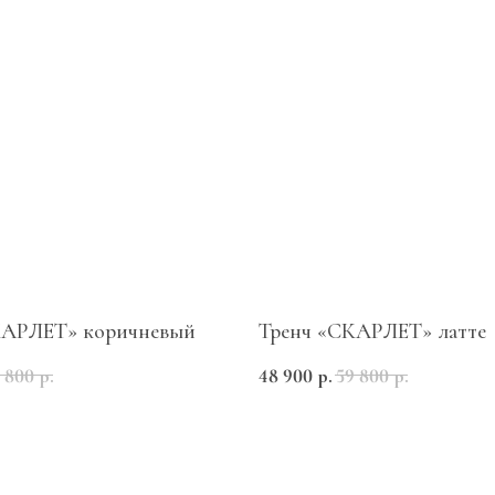
КАРЛЕТ» коричневый
Тренч «СКАРЛЕТ» латте
 800
р.
48 900
р.
59 800
р.