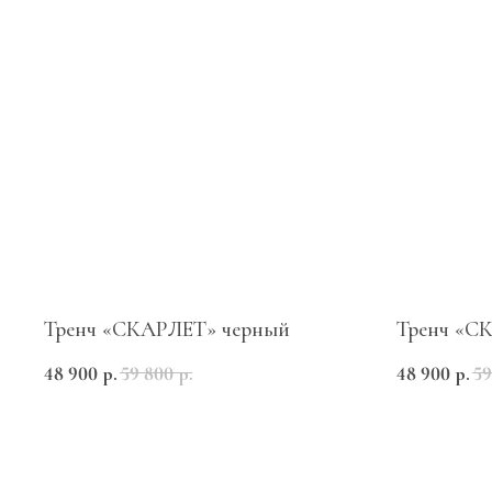
Тренч «СКАРЛЕТ» черный
Тренч «С
48 900
р.
59 800
р.
48 900
р.
59