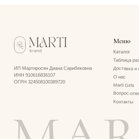
Меню
Каталог
Таблица размеров
Доставка и оплата
ИП Мартиросян Диана Сарибековна
ИНН 910616836107
О нас
ОГРН 324508100389720
Marti Girls
Вопрос-ответ
Контакты
MART
© 2024 MARTI BRAND
Договор оферты