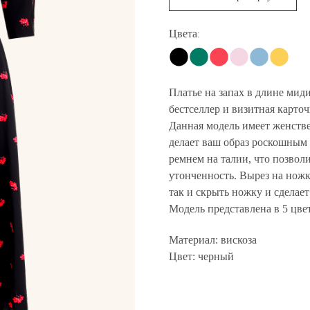
Цвета
:
⬤
⬤
⬤
⬤
⬤
⬤
Платье на запах в длине мид
бестселлер и визитная карточ
Данная модель имеет женств
делает ваш образ роскошным
ремнем на талии, что позвол
утонченность. Вырез на ножк
так и скрыть ножку и сделае
Модель представлена в 5 цве
Материал: вискоза
Цвет: черный