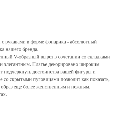
и с рукавами в форме фонарика - абсолютный
ка нашего бренда.
енный V-образный вырез в сочетании со складками
 и элегантным. Платье декорировано широким
ит подчеркнуть достоинства вашей фигуры и
е со скрытыми пуговицами позволит как показать,
т образ еще более женственным и нежным.
тах.