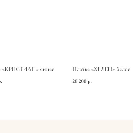
е «КРИСТИАН» синее
Платье «ХЕЛЕН» белое
Каталог
р.
20 200
р.
Все товары
Платья
Костюмы
Верхняя одежда
Подарочные сертификаты