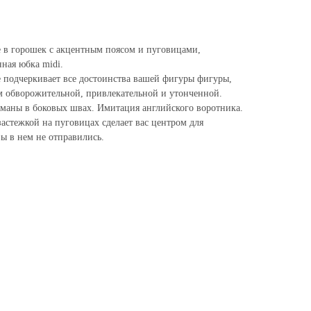
 в горошек с акцентным поясом и пуговицами,
ная юбка midi.
е подчеркивает все достоинства вашей фигуры фигуры,
ем обворожительной, привлекательной и утонченной.
маны в боковых швах. Имитация английского воротника.
застежкой на пуговицах сделает вас центром для
ы в нем не отправились.