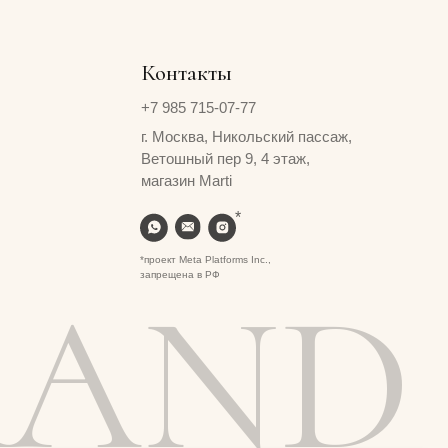
запрещена в РФ
AND
Сайт создан ME
·
Studio