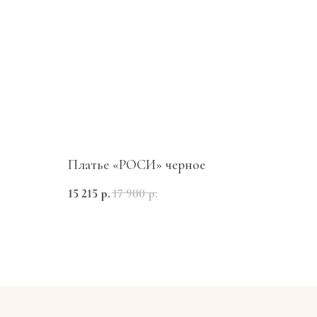
Платье «РОСИ» черное
Контакты
15 215
р.
17 900
р.
+7 985 715-07-77
г. Москва, Никольский пассаж,
Ветошный пер 9, 4 этаж,
магазин Marti
*
*проект Meta Platforms Inc.,