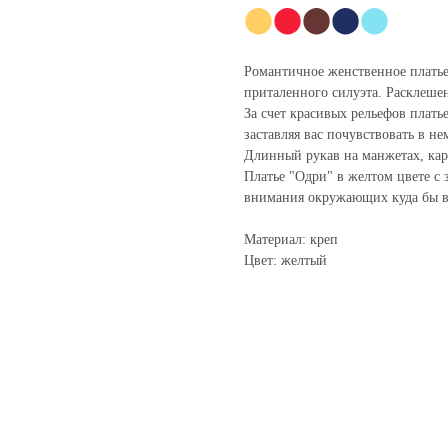
⬤
⬤
⬤
⬤
⬤
Романтичное женственное платье
приталенного силуэта. Расклешен
За счет красивых рельефов плать
заставляя вас почувствовать в н
Длинный рукав на манжетах, кар
Платье "Одри" в желтом цвете с 
внимания окружающих куда бы в
Материал: креп
Цвет: желтый