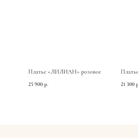
Платье «ЛИЛИАН» розовое
Плать
Меню
25 900
р.
21 300
Каталог
Таблица размеров
Доставка и оплата
ИП Мартиросян Диана Сарибековна
ИНН 910616836107
О нас
ОГРН 324508100389720
Marti Girls
Вопрос-ответ