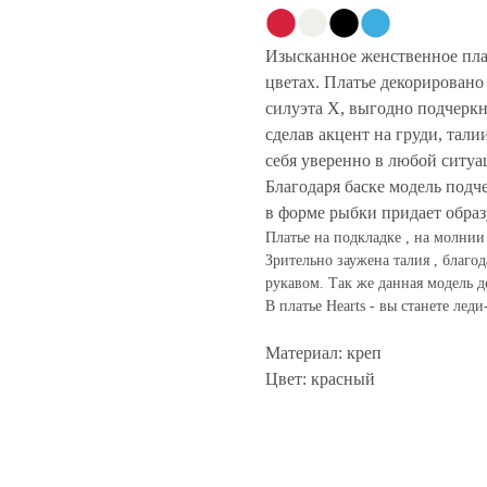
⬤
⬤
⬤
⬤
Изысканное женственное пла
цветах. Платье декорировано
силуэта Х, выгодно подчерк
сделав акцент на груди, тали
себя уверенно в любой ситуа
Благодаря баске модель подч
в форме рыбки придает образу
Платье на подкладке , на молнии
Зрительно заужена талия , благ
рукавом. Так же данная модель д
В платье Hearts - вы станете леди
Материал: креп
Цвет: красный