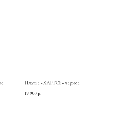
ое
Платье «ХАРТСS» черное
Контакты
19 900
р.
+7 985 715-07-77
г. Москва, Никольский пассаж,
Ветошный пер 9, 4 этаж,