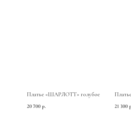
Платье «ШАРЛОТТ» голубое
Плать
Меню
20 700
р.
21 300
Каталог
Таблица размеров
Доставка и оплата
ИП Мартиросян Диана Сарибековна