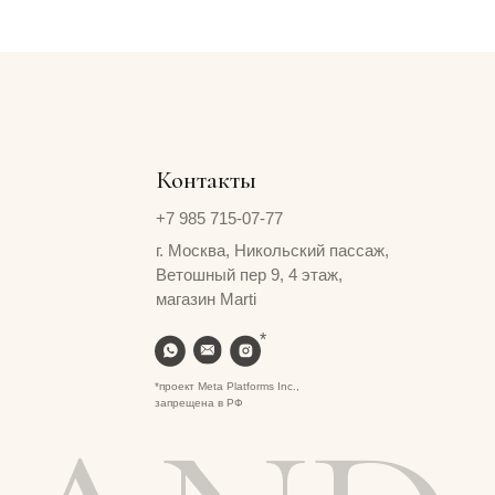
магазин Marti
*
*проект Meta Platforms Inc.,
запрещена в РФ
AND
Сайт создан ME
·
Studio