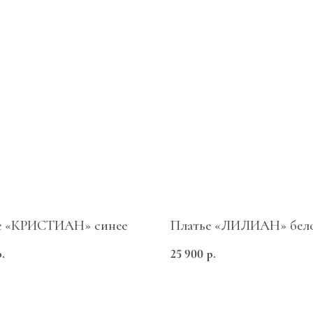
е «КРИСТИАН» синее
Платье «ЛИЛИАН» бел
Каталог
р.
25 900
р.
Все товары
Платья
Костюмы