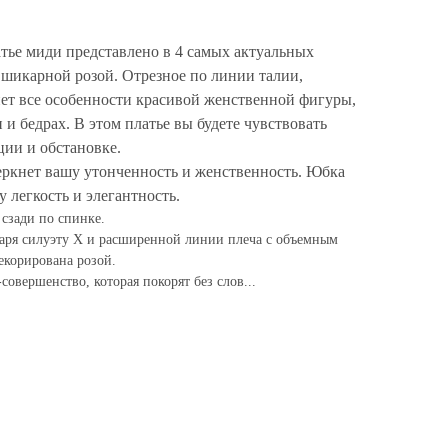
тье миди представлено в 4 самых актуальных
 шикарной розой. Отрезное по линии талии,
нет все особенности красивой женственной фигуры,
и и бедрах. В этом платье вы будете чувствовать
ции и обстановке.
еркнет вашу утонченность и женственность. Юбка
 легкость и элегантность.
 сзади по спинке.
одаря силуэту Х и расширенной линии плеча с объемным
екорирована розой.
-совершенство, которая покорят без слов...