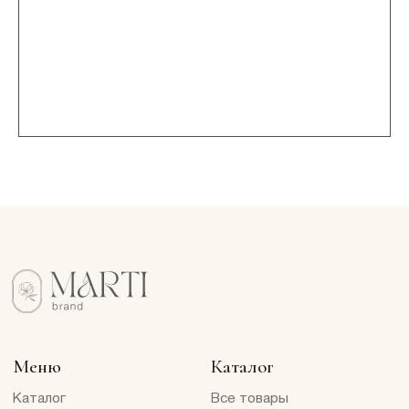
Меню
Каталог
Каталог
Все товары
Платья
Таблица размеров
Доставка и оплата
Костюмы
Верхняя одежда
О нас
Подарочные сертификаты
Marti Girls
Вопрос-ответ
Контакты
Контакты
Документы
+7 985 715-07-77
Договор оферты
г. Москва, Никольский
Политика
пассаж, Ветошный пер 9, 4
конфиденциальности
этаж, магазин Marti
*
*проект Meta Platforms Inc.,
запрещена в РФ
Реквизиты
ИП Мартиросян Диана
Сарибековна