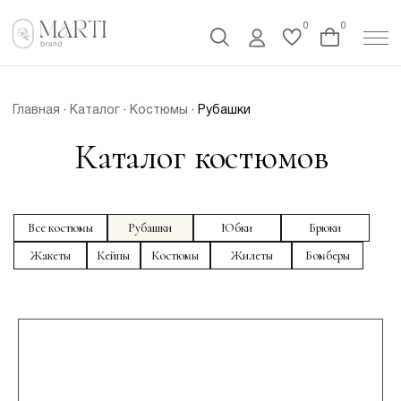
0
0
Главная
·
Каталог
·
Костюмы
· Рубашки
Каталог костюмов
Все костюмы
Рубашки
Юбки
Брюки
Жакеты
Кейпы
Костюмы
Жилеты
Бомберы