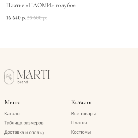
Платье «НАОМИ» голубое
П
Сарибековна
ИНН 910616836107
ОГРН 324508100389720
16 640
р.
25 600
р.
25
MARTI BRAND
© 2024 MARTI BRAND
Сайт создан ME
·
Studio